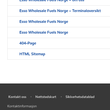
Esso Wholesale Fuels Norge – Terminaloversikt
Esso Wholesale Fuels Norge
Esso Wholesale Fuels Norge
404-Page
HTML Sitemap
Kontakt oss
Nettstedskart
Sikkerhetsdatablad
•
•
•
Kontaktinformasjon