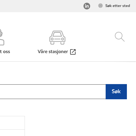
Søk etter sted
t oss
Våre stasjoner
Søk