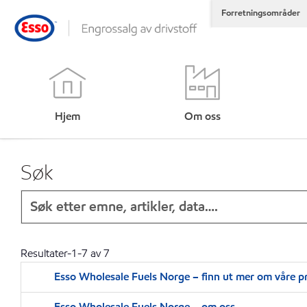
Forretningsområder
Hjem
Om oss
Søk
Resultater-
1
-
7
av
7
Esso Wholesale Fuels Norge – finn ut mer om våre p
Esso Wholesale Fuels Norge – om oss